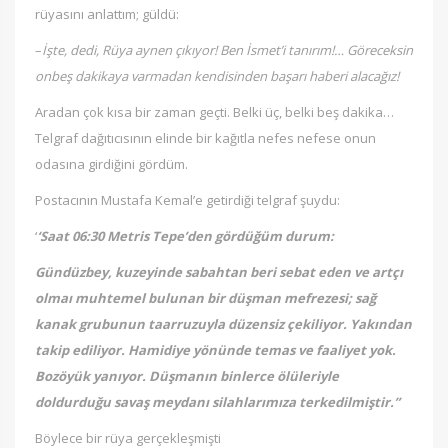
rüyasını anlattım; güldü:
–
İşte, dedi, Rüya aynen çıkıyor! Ben İsmet’i tanırım!… Göreceksin
onbeş dakikaya varmadan kendisinden başarı haberi alacağız!
Aradan çok kısa bir zaman geçti. Belki üç, belki beş dakika…
Telgraf dağıtıcısının elinde bir kağıtla nefes nefese onun
odasına girdiğini gördüm.
Postacının Mustafa Kemal’e getirdiği telgraf şuydu:
‘
‘Saat 06:30 Metris Tepe’den gördüğüm durum:
Gündüzbey, kuzeyinde sabahtan beri sebat eden ve artçı
olmaı muhtemel bulunan bir düşman mefrezesi; sağ
kanak grubunun taarruzuyla düzensiz çekiliyor. Yakından
takip ediliyor. Hamidiye yönünde temas ve faaliyet yok.
Bozöyük yanıyor. Düşmanın binlerce ölüleriyle
doldurduğu savaş meydanı silahlarımıza terkedilmiştir.”
Böylece bir rüya gerçekleşmişti