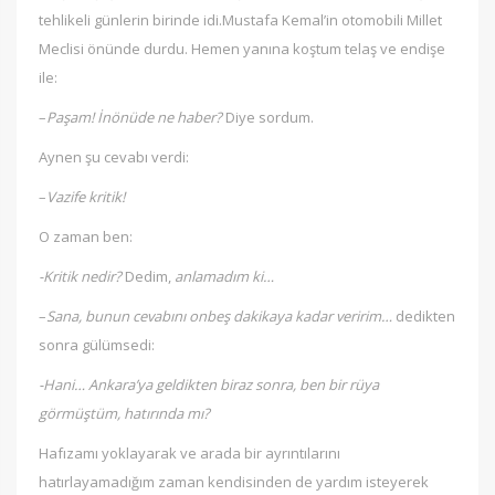
tehlikeli günlerin birinde idi.Mustafa Kemal’in otomobili Millet
Meclisi önünde durdu. Hemen yanına koştum telaş ve endişe
ile:
–
Paşam! İnönüde ne haber?
Diye sordum.
Aynen şu cevabı verdi:
–
Vazife kritik!
O zaman ben:
-Kritik nedir?
Dedim,
anlamadım ki…
–
Sana, bunun cevabını onbeş dakikaya kadar veririm…
dedikten
sonra gülümsedi:
-Hani… Ankara’ya geldikten biraz sonra, ben bir rüya
görmüştüm, hatırında mı?
Hafızamı yoklayarak ve arada bir ayrıntılarını
hatırlayamadığım zaman kendisinden de yardım isteyerek