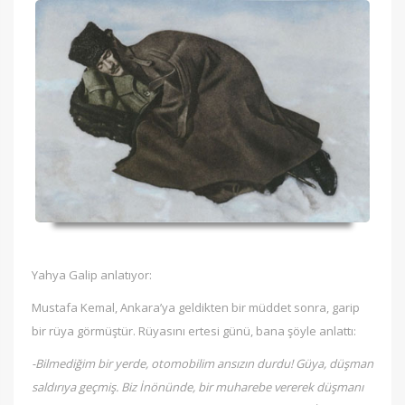
Yahya Galip anlatıyor:
Mustafa Kemal, Ankara’ya geldikten bir müddet sonra, garip
bir rüya görmüştür. Rüyasını ertesi günü, bana şöyle anlattı:
-Bilmediğim bir yerde, otomobilim ansızın durdu! Güya, düşman
saldırıya geçmiş. Biz İnönünde, bir muharebe vererek düşmanı