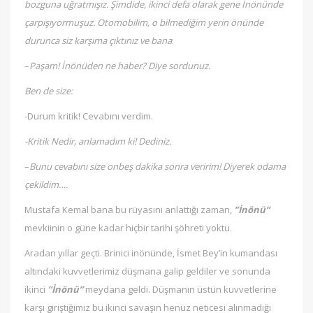
bozguna uğratmışız. Şimdide, ikinci defa olarak gene İnönünde
çarpışıyormuşuz. Otomobilim, o bilmediğim yerin önünde
durunca siz karşıma çıktınız ve bana
:
–
Paşam! İnönüden ne haber? Diye sordunuz.
Ben de size:
-Durum kritik! Cevabını verdim.
-Kritik Nedir, anlamadım ki! Dediniz.
–
Bunu cevabını size onbeş dakika sonra veririm! Diyerek odama
çekildim….
Mustafa Kemal bana bu rüyasını anlattığı zaman,
”İnönü”
mevkiinin o güne kadar hiçbir tarihi şöhreti yoktu.
Aradan yıllar geçti. Brinici inönünde, İsmet Bey’in kumandası
altındaki kuvvetlerimiz düşmana galip geldiler ve sonunda
ikinci
”İnönü”
meydana geldi. Düşmanın üstün kuvvetlerine
karşı giriştiğimiz bu ikinci savaşın henüz neticesi alınmadığı