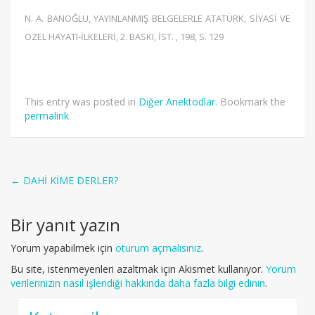
N. A. BANOĞLU, YAYINLANMIŞ BELGELERLE ATATÜRK, SİYASİ VE
ÖZEL HAYATI-İLKELERİ, 2. BASKI, İST. , 198, S. 129
This entry was posted in
Diğer Anektodlar
. Bookmark the
permalink
.
Post
←
DAHİ KİME DERLER?
navigation
Bir yanıt yazın
Yorum yapabilmek için
oturum açmalısınız
.
Bu site, istenmeyenleri azaltmak için Akismet kullanıyor.
Yorum
verilerinizin nasıl işlendiği hakkında daha fazla bilgi edinin
.