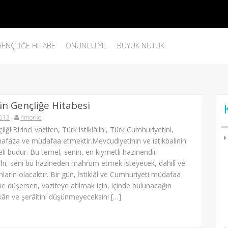
GENÇLIĞE HITABE
ONUNCU YIL
BÜYÜK NUTUK
ün Gençliğe Hitabesi
2013
hmorko
iği!Birinci vazifen, Türk istiklâlini, Türk Cumhuriyetini,
hafaza ve müdafaa etmektir.Mevcudiyetinin ve istikbalinin
i budur. Bu temel, senin, en kıymetli hazinendir.
ahi, seni bu hazineden mahrum etmek isteyecek, dahilî ve
hların olacaktır. Bir gün, İstiklâl ve Cumhuriyeti müdafaa
e düşersen, vazifeye atılmak için, içinde bulunacağın
kân ve şerâitini düşünmeyeceksin! […]