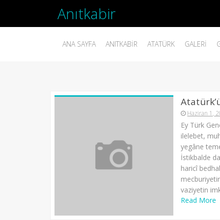
Anıtkabir
ANA SAYFA
ANITKABIR
ATATÜRK
GALERI
Atatürk’
Haziran 1, 
Ey Türk Gençl
ilelebet, mu
yegâne temel
İstikbalde d
haricî bedha
mecburiyetin
vaziyetin im
Read More