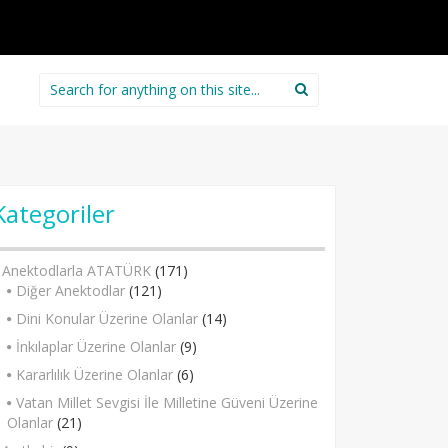
Search
for:
Kategoriler
Anektodlarla ATATÜRK
(171)
Diğer Anektodlar
(121)
Dini Konular Üzerine Olanlar
(14)
İnkılaplar Üzerine Olanlar
(9)
Kararlılık Üzerine Olanlar
(6)
Vatan Millet Sevgisi İle Milletine Güveni Üzerine
Olanlar
(21)