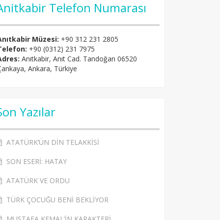
Anitkabir Telefon Numarası
Anıtkabir Müzesi:
+90 312 231 2805
Telefon:
+90 (0312) 231 7975
Adres:
Anıtkabir, Anıt Cad. Tandoğan 06520
Çankaya, Ankara, Türkiye
Son Yazılar
ATATÜRK’ÜN DİN TELAKKİSİ
SON ESERİ: HATAY
ATATÜRK VE ORDU
TÜRK ÇOCUĞU BENİ BEKLİYOR
MUSTAFA KEMAL’İN KARAKTERİ