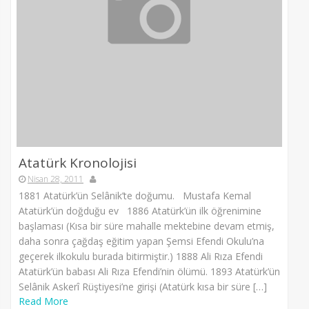
Atatürk Kronolojisi
Nisan 28, 2011
1881 Atatürk’ün Selânik’te doğumu. Mustafa Kemal
Atatürk’ün doğduğu ev 1886 Atatürk’ün ilk öğrenimine
başlaması (Kısa bir süre mahalle mektebine devam etmiş,
daha sonra çağdaş eğitim yapan Şemsi Efendi Okulu’na
geçerek ilkokulu burada bitirmiştir.) 1888 Ali Rıza Efendi
Atatürk’ün babası Ali Rıza Efendi’nin ölümü. 1893 Atatürk’ün
Selânik Askerî Rüştiyesi’ne girişi (Atatürk kısa bir süre […]
Read More