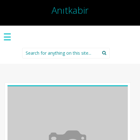
Anıtkabir
☰
Search
for: