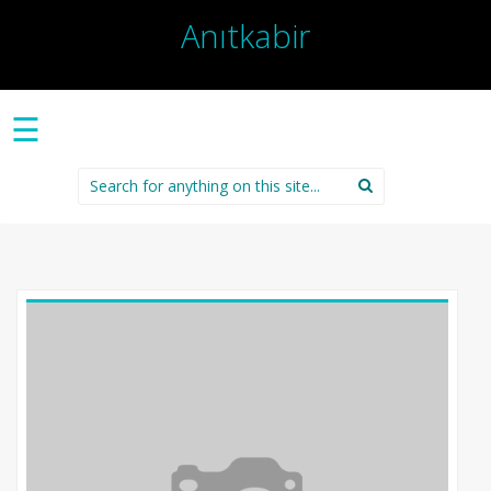
Anıtkabir
☰
Search
for: