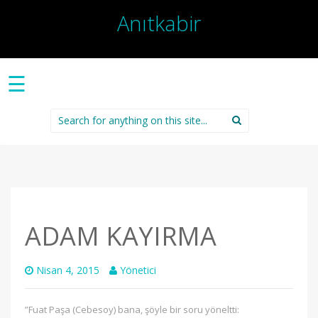
Anıtkabir
☰
Search
for:
ADAM KAYIRMA
Nisan 4, 2015
Yönetici
”Fuat Paşa (Cebesoy) bana, şöyle bir soru yöneltti: