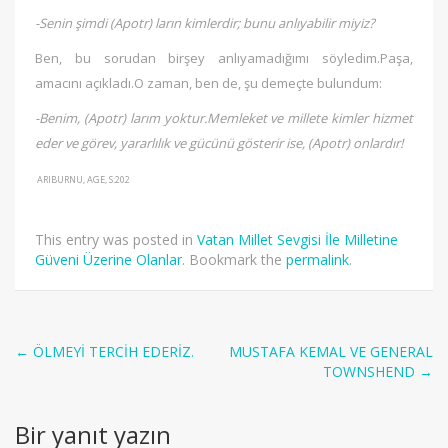
-Senin şimdi (Apotr) ların kimlerdir; bunu anlıyabilir miyiz?
Ben, bu sorudan birşey anlıyamadığımı söyledim.Paşa,
amacını açıkladı.O zaman, ben de, şu demeçte bulundum:
-Benim, (Apotr) larım yoktur.Memleket ve millete kimler hizmet
eder ve görev, yararlılık ve gücünü gösterir ise, (Apotr) onlardır!
ARIBURNU, AGE, S:202
This entry was posted in
Vatan Millet Sevgisi İle Milletine
Güveni Üzerine Olanlar
. Bookmark the
permalink
.
Post
←
ÖLMEYİ TERCİH EDERİZ.
MUSTAFA KEMAL VE GENERAL
TOWNSHEND
→
navigation
Bir yanıt yazın