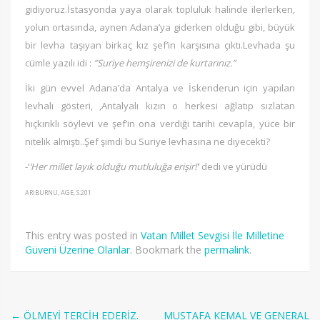
gidiyoruz.İstasyonda yaya olarak topluluk halinde ilerlerken,
yolun ortasında, aynen Adana’ya giderken olduğu gibi, büyük
bir levha taşıyan birkaç kız şef’in karşısına çıktı.Levhada şu
cümle yazılı idi :
”Suriye hemşirenizi de kurtarınız.”
İki gün evvel Adana’da Antalya ve İskenderun için yapılan
levhalı gösteri, ,Antalyalı kızın o herkesi ağlatıp sızlatan
hıçkırıklı söylevi ve şef’in ona verdiği tarihi cevapla, yüce bir
nitelik almıştı..Şef şimdi bu Suriye levhasına ne diyecekti?
-‘
‘Her millet layık olduğu mutluluğa erişir!’
‘ dedi ve yürüdü
ARIBURNU, AGE, S:201
This entry was posted in
Vatan Millet Sevgisi İle Milletine
Güveni Üzerine Olanlar
. Bookmark the
permalink
.
←
ÖLMEYİ TERCİH EDERİZ.
MUSTAFA KEMAL VE GENERAL