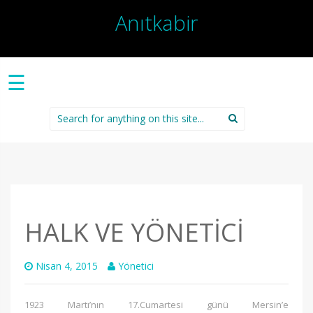
Anıtkabir
☰
Search
for:
HALK VE YÖNETİCİ
Nisan 4, 2015
Yönetici
1923 Martı’nın 17.Cumartesi günü Mersin’e