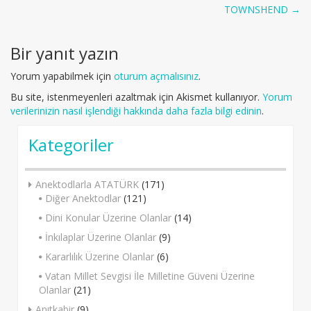
Post
TOWNSHEND
→
navigation
Bir yanıt yazın
Yorum yapabilmek için
oturum açmalısınız
.
Bu site, istenmeyenleri azaltmak için Akismet kullanıyor.
Yorum
verilerinizin nasıl işlendiği hakkında daha fazla bilgi edinin
.
Kategoriler
Anektodlarla ATATÜRK
(171)
Diğer Anektodlar
(121)
Dini Konular Üzerine Olanlar
(14)
İnkılaplar Üzerine Olanlar
(9)
Kararlılık Üzerine Olanlar
(6)
Vatan Millet Sevgisi İle Milletine Güveni Üzerine
Olanlar
(21)
Anıtkabir
(9)