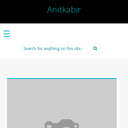
Anıtkabir
☰
Search
for: