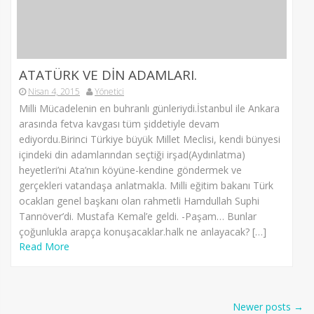
ATATÜRK VE DİN ADAMLARI.
Nisan 4, 2015
Yönetici
Milli Mücadelenin en buhranlı günleriydi.İstanbul ile Ankara
arasında fetva kavgası tüm şiddetiyle devam
ediyordu.Birinci Türkiye büyük Millet Meclisi, kendi bünyesi
içindeki din adamlarından seçtiği irşad(Aydınlatma)
heyetleri’ni Ata’nın köyüne-kendine göndermek ve
gerçekleri vatandaşa anlatmakla. Milli eğitim bakanı Türk
ocakları genel başkanı olan rahmetli Hamdullah Suphi
Tanrıöver’di. Mustafa Kemal’e geldi. -Paşam… Bunlar
çoğunlukla arapça konuşacaklar.halk ne anlayacak? […]
Read More
Post
Newer posts
→