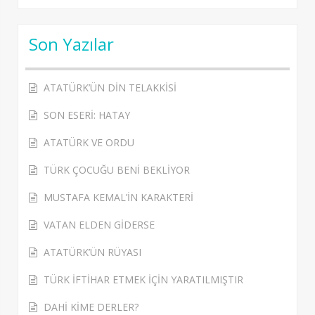
Son Yazılar
ATATÜRK’ÜN DİN TELAKKİSİ
SON ESERİ: HATAY
ATATÜRK VE ORDU
TÜRK ÇOCUĞU BENİ BEKLİYOR
MUSTAFA KEMAL’İN KARAKTERİ
VATAN ELDEN GİDERSE
ATATÜRK’ÜN RÜYASI
TÜRK İFTİHAR ETMEK İÇİN YARATILMIŞTIR
DAHİ KİME DERLER?