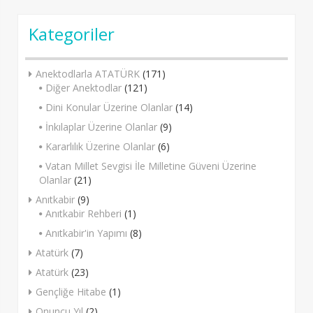
navigation
Kategoriler
Anektodlarla ATATÜRK
(171)
Diğer Anektodlar
(121)
Dini Konular Üzerine Olanlar
(14)
İnkılaplar Üzerine Olanlar
(9)
Kararlılık Üzerine Olanlar
(6)
Vatan Millet Sevgisi İle Milletine Güveni Üzerine
Olanlar
(21)
Anıtkabir
(9)
Anıtkabir Rehberi
(1)
Anıtkabir'in Yapımı
(8)
Atatürk
(7)
Atatürk
(23)
Gençliğe Hitabe
(1)
Onuncu Yıl
(2)