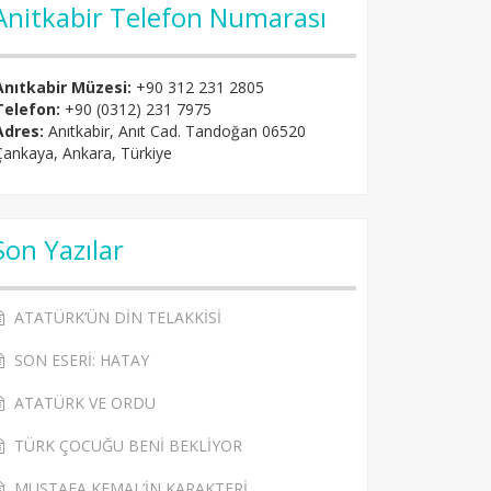
Anitkabir Telefon Numarası
Anıtkabir Müzesi:
+90 312 231 2805
Telefon:
+90 (0312) 231 7975
Adres:
Anıtkabir, Anıt Cad. Tandoğan 06520
Çankaya, Ankara, Türkiye
Son Yazılar
ATATÜRK’ÜN DİN TELAKKİSİ
SON ESERİ: HATAY
ATATÜRK VE ORDU
TÜRK ÇOCUĞU BENİ BEKLİYOR
MUSTAFA KEMAL’İN KARAKTERİ