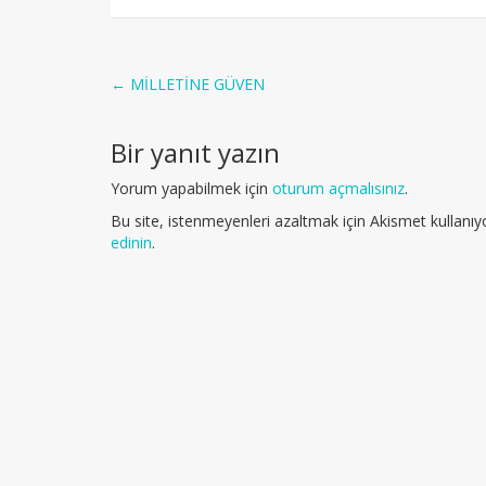
Post
←
MİLLETİNE GÜVEN
navigation
Bir yanıt yazın
Yorum yapabilmek için
oturum açmalısınız
.
Bu site, istenmeyenleri azaltmak için Akismet kullanıy
edinin
.