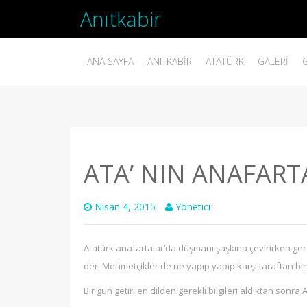
Anıtkabir
ANA SAYFA
ANITKABIR
ATATÜRK
GALERI
ATA’ NIN ANAFART
Nisan 4, 2015
Yönetici
Atatürk anafartalar’da düşmanı şaşkına çevirirken ger
der, Mehmetçikler de ne yapıp yapıp karşı taraftan bir 
Bir gün getirilen dilden gerekli bilgileri aldıktan sonra