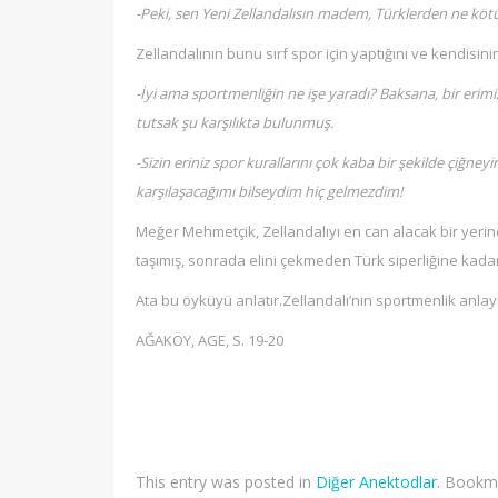
-Peki, sen Yeni Zellandalısın madem, Türklerden ne köt
Zellandalının bunu sırf spor için yaptığını ve kendis
-İyi ama sportmenliğin ne işe yaradı? Baksana, bir eri
tutsak şu karşılıkta bulunmuş.
-Sizin eriniz spor kurallarını çok kaba bir şekilde çiğ
karşılaşacağımı bilseydim hiç gelmezdim!
Meğer Mehmetçik, Zellandalıyı en can alacak bir yerind
taşımış, sonrada elini çekmeden Türk siperliğine kada
Ata bu öyküyü anlatır.Zellandalı’nın sportmenlik anlayış
AĞAKÖY, AGE, S. 19-20
This entry was posted in
Diğer Anektodlar
. Bookm