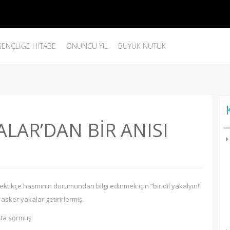
GENÇLIĞE HITABE
ONUNCU YIL
BÜYÜK NUTUK
ALAR’DAN BİR ANISI
ektikçe hasmının durumundan bilgi edinmek için ”bir dil yakalyın!”
asker yakalar getirirlermiş.
 Ata sormuş: