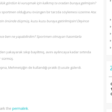
ülük gördün ki vuruşmak için kalkmış ta oradan buraya gelmişsin?
inin sportmen olduğunu övüngen bir tarzda söylemesi üzerine Ata:
mizin önünde düşmüş, kuzu kuzu buraya getirilmişsin! Deyince
neyince ben ne yapabilirdim? Sportmen olmayan hasımlarla
en yakayarak sıkıp bayıltmış, avını ayılıncaya kadar sırtında
r sürmüş.
ına, Mehmetçiğin de kullandığı pratik (!) usule gülerdi.
ark the
permalink
.