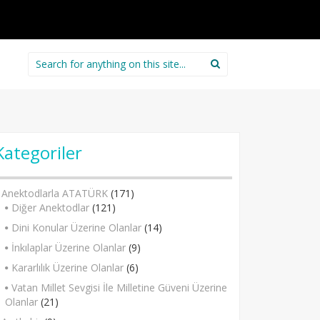
Search
for:
Kategoriler
Anektodlarla ATATÜRK
(171)
Diğer Anektodlar
(121)
Dini Konular Üzerine Olanlar
(14)
İnkılaplar Üzerine Olanlar
(9)
Kararlılık Üzerine Olanlar
(6)
Vatan Millet Sevgisi İle Milletine Güveni Üzerine
Olanlar
(21)