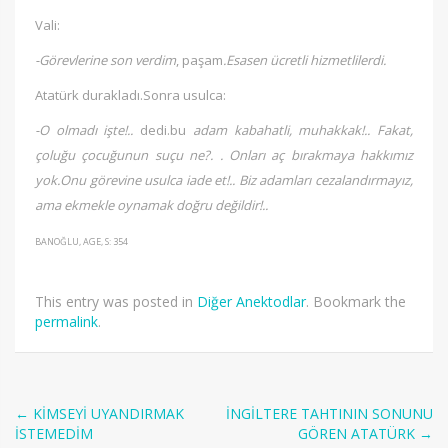
Vali:
-Görevlerine son verdim
, paşam
.Esasen ücretli hizmetlilerdi.
Atatürk durakladı.Sonra usulca:
-O olmadı işte!..
dedi.bu
adam kabahatli, muhakkak!.. Fakat,
çoluğu çocuğunun suçu ne?. . Onları aç bırakmaya hakkımız
yok.Onu görevine usulca iade et!.. Biz adamları cezalandırmayız,
ama ekmekle oynamak doğru değildir!..
BANOĞLU, AGE, S: 354
This entry was posted in
Diğer Anektodlar
. Bookmark the
permalink
.
Post
←
KİMSEYİ UYANDIRMAK
İNGİLTERE TAHTININ SONUNU
İSTEMEDİM
GÖREN ATATÜRK
→