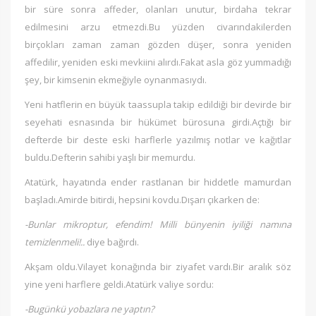
bir süre sonra affeder, olanları unutur, birdaha tekrar
edilmesini arzu etmezdi.Bu yüzden civarındakilerden
birçokları zaman zaman gözden düşer, sonra yeniden
affedilir, yeniden eski mevkiini alırdı.Fakat asla göz yummadığı
şey, bir kimsenin ekmeğiyle oynanmasıydı.
Yeni hatflerin en büyük taassupla takip edildiği bir devirde bir
seyehati esnasında bir hükümet bürosuna girdi.Açtığı bir
defterde bir deste eski harflerle yazılmış notlar ve kağıtlar
buldu.Defterin sahibi yaşlı bir memurdu.
Atatürk, hayatında ender rastlanan bir hiddetle mamurdan
başladı.Amirde bitirdi, hepsini kovdu.Dışarı çıkarken de:
-Bunlar mikroptur, efendim! Milli bünyenin iyiliği namına
temizlenmeli!..
diye bağırdı.
Akşam oldu.Vilayet konağında bir ziyafet vardı.Bir aralık söz
yine yeni harflere geldi.Atatürk valiye sordu:
-Bugünkü yobazlara ne yaptın?