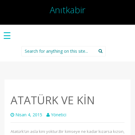
Anıtkabir
☰
Search
for:
ATATÜRK VE KİN
Nisan 4, 2015
Yönetici
Atatürk’ün asla kini yoktur.Bir kimseye ne kadar kızarsa kızsın,