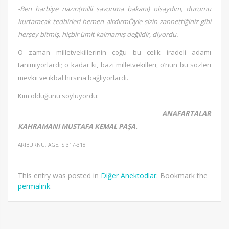
-Ben harbiye nazırı(milli savunma bakanı) olsaydım, durumu
kurtaracak tedbirleri hemen alrdırmÖyle sizin zannettiğiniz gibi
herşey bitmiş, hiçbir ümit kalmamış değildir, diyordu.
O zaman milletvekillerinin çoğu bu çelik iradeli adamı
tanımıyorlardı; o kadar ki, bazı milletvekilleri, o’nun bu sözleri
mevkii ve ikbal hırsına bağlıyorlardı.
Kim olduğunu söylüyordu:
ANAFARTALAR
KAHRAMANI MUSTAFA KEMAL PAŞA.
ARIBURNU, AGE, S:317-318
This entry was posted in
Diğer Anektodlar
. Bookmark the
permalink
.