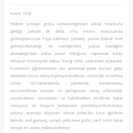
Kasım 1918:
Yıldırım orduları grubu komutanlığından çekilip İstanbul’a
geldiği zamani ilk defa, o’nu meclisi mabusanda
görmüştüm.İzzet Paşa kabinesi çekilmiş, yerine Damat Ferit
gelmişti.Ahmaklığı mı hainliğinden, yoksa hainliğimi
ahmaklığından daha üstün olduğunu saptamak kolay
olmayan kozmopolit tatlısu frengi ruhlu sadrazam mütareke
hümlerinin çiğnenmesine ses çıkartmak şöyle dursun, galip
devletleri buna adeta kışkırtıyordu.Meclis, ümitsizlik ve tefrika
içinde idi.Toplantılarda, şubelerde, koridorlarda,
encümenlerde savaşın ve yenilgisinin savaş yıllarındaki
suistimallerin sorumluları ve kabahatlileri etrafında fakat
sonuçsuz ve boşuna tartışmalar yürütülüyordu.Kurtuluş
yolunu aramayı düşünen kimse yoktu.Bu kara günlerin
birinde, sivil giyinmiş, sarışın, çelik mavi gözlü, zarif, narin fakat
enerjik bir adam, milletvekillerine: