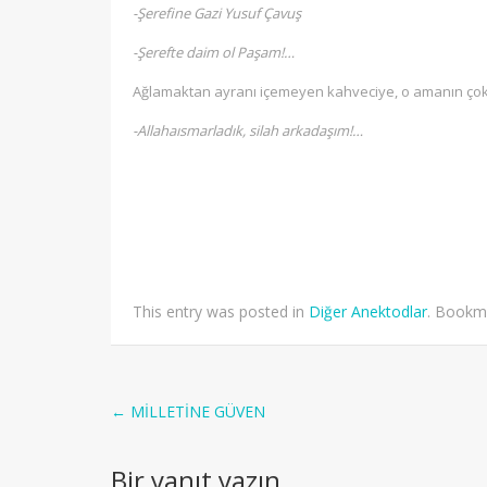
-Şerefine Gazi Yusuf Çavuş
-Şerefte daim ol Paşam!…
Ağlamaktan ayranı içemeyen kahveciye, o amanın çok 
-Allahaısmarladık, silah arkadaşım!…
This entry was posted in
Diğer Anektodlar
. Bookm
Post
←
MİLLETİNE GÜVEN
navigation
Bir yanıt yazın