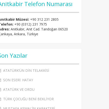
Anitkabir Telefon Numarası
Anıtkabir Müzesi:
+90 312 231 2805
Telefon:
+90 (0312) 231 7975
Adres:
Anıtkabir, Anıt Cad. Tandoğan 06520
Çankaya, Ankara, Türkiye
Son Yazılar
ATATÜRK’ÜN DİN TELAKKİSİ
SON ESERİ: HATAY
ATATÜRK VE ORDU
TÜRK ÇOCUĞU BENİ BEKLİYOR
MUSTAFA KEMAL’İN KARAKTERİ