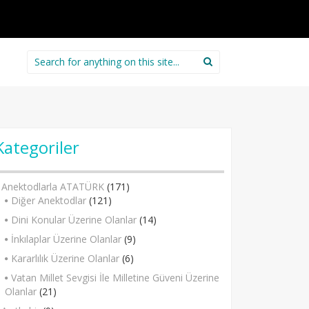
Search
for:
Kategoriler
Anektodlarla ATATÜRK
(171)
Diğer Anektodlar
(121)
Dini Konular Üzerine Olanlar
(14)
İnkılaplar Üzerine Olanlar
(9)
Kararlılık Üzerine Olanlar
(6)
Vatan Millet Sevgisi İle Milletine Güveni Üzerine
Olanlar
(21)