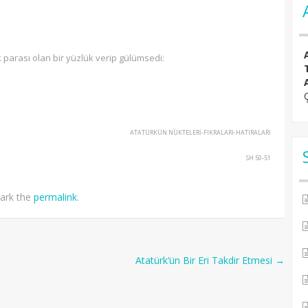
parası olan bir yüzlük verip gülümsedi:
ATATÜRKÜN NÜKTELERİ-FIKRALARI-HATIRALARI
SH 50-51
ark the
permalink
.
Atatürk’ün Bir Eri Takdir Etmesi
→