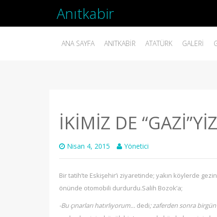
Anıtkabir
ANA SAYFA
ANITKABIR
ATATÜRK
GALERI
İKİMİZ DE “GAZİ”Yİ
Nisan 4, 2015
Yönetici
Bir tatih’te Eskişehir’i ziyaretinde; yakın köylerde gezi
önünde otomobili durdurdu.Salih Bozok’a;
-Bu çınarları hatırlıyorum…
dedi
; zaferden sonra birg