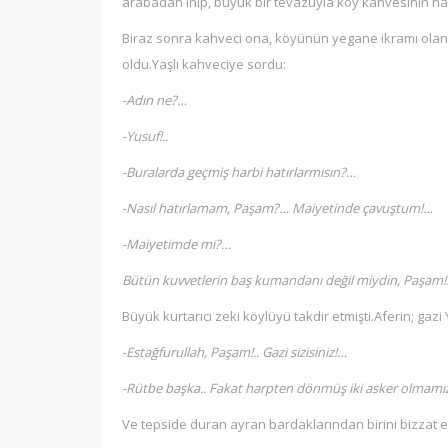
arabadan inip, büyük bir tevazuyla köy kahvesinin ha
Biraz sonra kahveci ona, köyünün yegane ikramı olan
oldu.Yaşlı kahveciye sordu:
-Adın ne?…
-Yusuf!..
-Buralarda geçmiş harbi hatırlarmısın?…
-Nasıl hatırlamam, Paşam?… Maiyetinde çavuştum!…
-Maiyetimde mi?…
Bütün kuvvetlerin baş kumandanı değil miydin, Paşam!
Büyük kurtarıcı zeki köylüyü takdir etmişti.Aferin; gaz
-Estağfurullah, Paşam!.. Gazi sizisiniz!…
-Rütbe başka.. Fakat harpten dönmüş iki asker olmamız s
Ve tepside duran ayran bardaklarından birini bizzat el