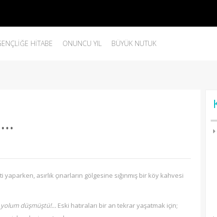
GENÇLIĞE HITABE
ONUNCU YIL
BÜYÜK NUTUK
Z…
nti yaparken, asırlık çınarların gölgesine sığınmış bir köy kahvesi
ün yolum düşmüştü!…
Eski hatıraları bir an tekrar yaşatmak için;