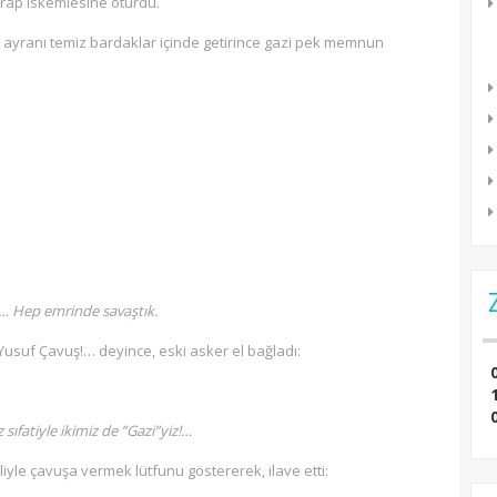
rap iskemlesine oturdu.
 ayranı temiz bardaklar içinde getirince gazi pek memnun
… Hep emrinde savaştık.
i Yusuf Çavuş!… deyince, eski asker el bağladı:
ıfatiyle ikimiz de ”Gazi”yiz!…
iyle çavuşa vermek lütfunu göstererek, ilave etti: