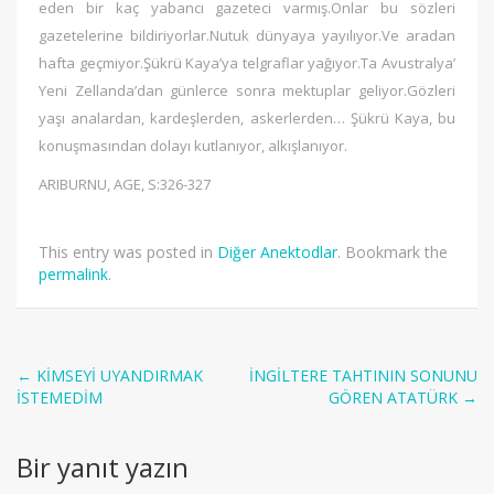
eden bir kaç yabancı gazeteci varmış.Onlar bu sözleri
gazetelerine bildiriyorlar.Nutuk dünyaya yayılıyor.Ve aradan
hafta geçmiyor.Şükrü Kaya’ya telgraflar yağıyor.Ta Avustralya’
Yeni Zellanda’dan günlerce sonra mektuplar geliyor.Gözleri
yaşı analardan, kardeşlerden, askerlerden… Şükrü Kaya, bu
konuşmasından dolayı kutlanıyor, alkışlanıyor.
ARIBURNU, AGE, S:326-327
This entry was posted in
Diğer Anektodlar
. Bookmark the
permalink
.
Post
←
KİMSEYİ UYANDIRMAK
İNGİLTERE TAHTININ SONUNU
İSTEMEDİM
GÖREN ATATÜRK
→
navigation
Bir yanıt yazın