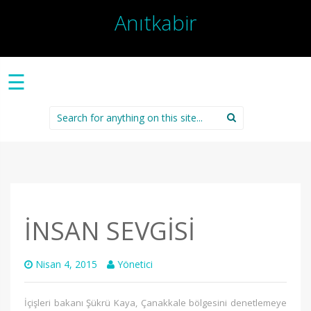
Anıtkabir
☰
Search
for:
İNSAN SEVGİSİ
Nisan 4, 2015
Yönetici
İçişleri bakanı Şükrü Kaya, Çanakkale bölgesini denetlemeye