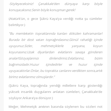
-Söyleyeceksiniz! Çanakkale’den dünyaya karşı böyle
konuşacaksınız.Senin böyle konuşman gerek!
(Atatürk’ün, o gece Şükrü Kaya’ya verdiği notta şu cümleler
belirtiliyor.)
”Bu memleketin topraklarında kanları dökülen kahramanlar!
Burada bir dost vatan toprağındasınız.Gönül rahatlığı içinde
uyuyunuz.Sizler, mehmetçiklerle yanyana, koyun
koyunasınız.Uzak diyarlardan evlatlarını savaşa gönderen
analar!Gözyaşlarınızı dinlendiriniz.Evlatlarınız, bizim
bağrımızdadır.Huzur içindedirler ve huzur içinde
uyuyacaktırlar.Onlar, bu toprakta canlarını verdikten sonra,artık
birimz evlatlarımız olmuşlardır.”
(Şükrü Kaya, toprağında yendiği milletlere karşı gösterdiği
yüksek insanlık duygularını anlatan cümleleri, Çanakkale’de
söylüyor.Ankara’ya dönüyor.)
Meğer, Mehmetçik anıtının basında söylenen bu sözleri not