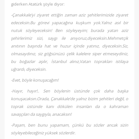
giderken Atatürk şöyle diyor:
-Çanakkale’yi ziyaret ettiğin zaman aziz şehitlerimizide ziyaret
edeceksin.Bu görevi yapacağına kuşkum yok.Yalnız asıl bir
nutuk söyleyeceksin! Ben söyleyeyim; burada yatan aziz
şehirlerimiz sizi, saygı ile anıyoruz,diyeceksin.Mehmetçik
anıtının başında hat ve huzur içinde yatınız, diyeceksin.Siz,
olmasaydınız, siz göğsünüzü çelik kalelere siper etmeseydiniz,
bu boğazlar aşılır, İstanbul alınız,Vatan toprakları istilaya
uğrardı, diyeceksin.
-Evet, böyle konuşacağım!
-Hayır, hayır!.. Sen böylenin üstünde çok daha başka
konuşacaksın.Orada, Çanakkale’de yalnız bizim şehitleri değil, o
toprak üstünde kanı dökülen insanları da o kahraman
savaşçıları da saygıyla, anacaksın!
-Paşam, ben bunu yapamam, çünkü bu sözler ancak sizin
söyleyebileceğiniz yüksek sözlerdir.